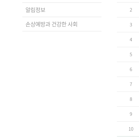
알림정보
2
손상예방과 건강한 사회
3
4
5
6
7
8
9
10