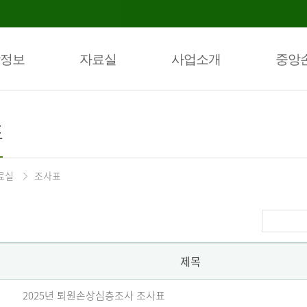
정보
자료실
사업소개
중앙
표
료실
조사표
제목
2025년 퇴원손상심층조사 조사표