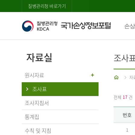
질병관리청 바로가기
손상
자료실
조사
원시자료
홈
자
조사표
전체
17
건
조사지침서
번호
통계집
수칙 및 지침
1