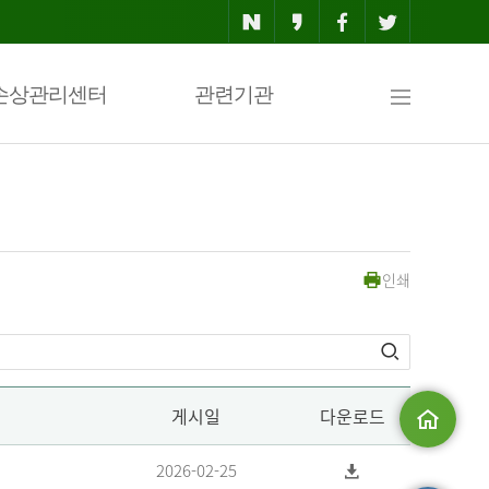
사
손상관리센터
관련기관
이
인쇄
트
맵
게시일
다운로드
메인으로
2026-02-25