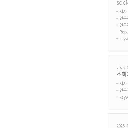
soci
저자 :
연구구
연구주제
Repu
keyw
2025. 
소화
저자 
연구
keyw
2025. 