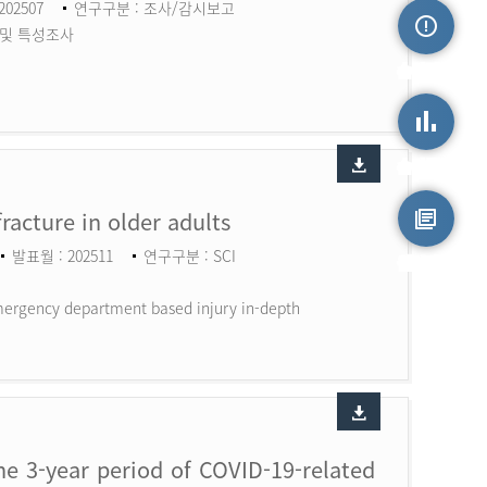
202507
연구구분 : 조사/감시보고
 및 특성조사
손상정보
손상통계
fracture in older adults
발표월 : 202511
연구구분 : SCI
원시자료
 Emergency department based injury in-depth
the 3-year period of COVID-19-related