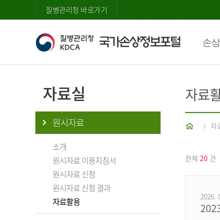
질병관리청 바로가기
손상
자료실
자료
원시자료
홈
자
소개
전체
20
건
원시자료 이용지침서
원시자료 신청
원시자료 신청 결과
2026. 
자료활용
20