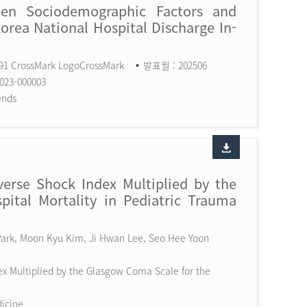
een Sociodemographic Factors and
Korea National Hospital Discharge In-
591 CrossMark LogoCrossMark
발표월 : 202506
023-000003
ends
erse Shock Index Multiplied by the
ital Mortality in Pediatric Trauma
 Park, Moon Kyu Kim, Ji Hwan Lee, Seo Hee Yoon
x Multiplied by the Glasgow Coma Scale for the
dicine