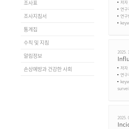
조사표
저자 
연구
조사지침서
연구번호
keyw
통계집
수칙 및 지침
2025. 
알림정보
Infl
저자 
손상예방과 건강한 사회
연구
keyw
survei
2025. 
Inci