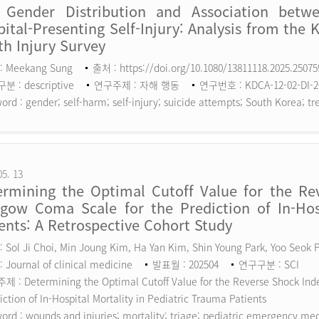
 Gender Distribution and Association betw
ital-Presenting Self-Injury: Analysis from the 
h Injury Survey
: Meekang Sung
출처 : https://doi.org/10.1080/13811118.2025.2507
 : descriptive
연구주제 : 자해 행동
연구번호 : KDCA-12-02-DI-2
ord :
gender; self-harm; self-injury; suicide attempts; South Korea; tr
05. 13
ermining the Optimal Cutoff Value for the Rev
sgow Coma Scale for the Prediction of In-Hosp
ents: A Retrospective Cohort Study
 Sol Ji Choi, Min Joung Kim, Ha Yan Kim, Shin Young Park, Yoo Seok
 Journal of clinical medicine
발표월 : 202504
연구구분 : SCI
 : Determining the Optimal Cutoff Value for the Reverse Shock Inde
iction of In-Hospital Mortality in Pediatric Trauma Patients
ord :
wounds and injuries; mortality; triage; pediatric emergency me