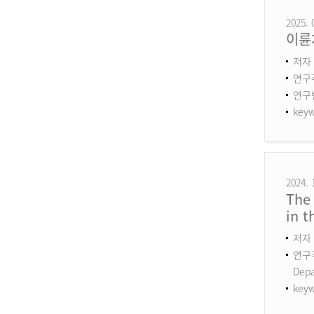
2025. 
이륜
저자 
연구
연구번호
keyw
2024. 
The 
in 
저자 
연구주제
Dep
keyw