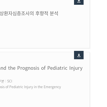
손상환자심층조사의 후향적 분석
nd the Prognosis of Pediatric Injury
 : SCI
is of Pediatric Injury in the Emergency