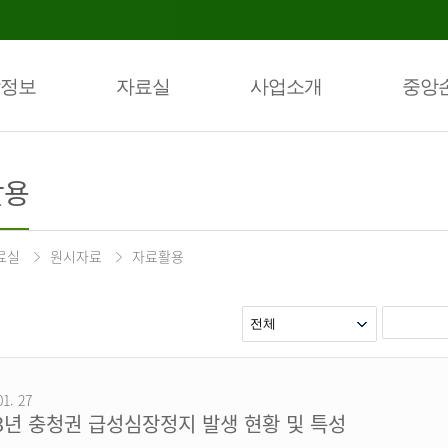
정보
자료실
사업소개
중앙
활용
료실
원시자료
자료활용
01. 27
23년 충청권 급성심장정지 발생 현황 및 특성