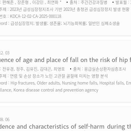
: 편혜준 , 장준형 , 이강민 , 최연화 *
출처 : 주간건강과질병
발표월 : 
주제 : 2023년 급성심장정지조사 기반 2023년 충청권 급성심장정지 발생 현황
 : KDCA-12-02-CA-2025-000118
ord :
급성심장정지; 발생률; 생존율; 뇌기능회복률; 일반인 심폐소생술
12. 03
uence of age and place of fall on the risk of hip 
: 전유경, 정주, 김유진, 김대곤, 최영호
출처 : 응급실손상환자심층조사
주제 : 연령 및 손상 장소가 노인 고관절 골절에 미치는 영향 분석
ord :
Hip fractures, Older adults, Nursing home falls, Hospital falls,
llance, Korea disease control and prevention agency
08. 06
dence and characteristics of self-harm during 