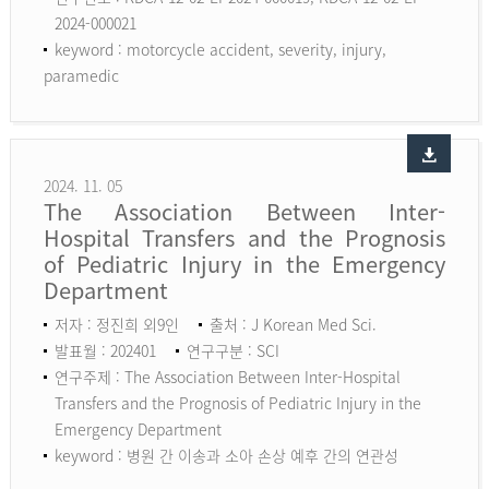
2024-000021
keyword :
motorcycle accident, severity, injury,
paramedic
2024. 11. 05
The Association Between Inter-
Hospital Transfers and the Prognosis
of Pediatric Injury in the Emergency
Department
저자 : 정진희 외9인
출처 : J Korean Med Sci.
발표월 : 202401
연구구분 : SCI
연구주제 : The Association Between Inter-Hospital
Transfers and the Prognosis of Pediatric Injury in the
Emergency Department
keyword :
병원 간 이송과 소아 손상 예후 간의 연관성