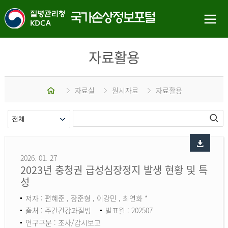
자료활용
홈
자료실
원시자료
자료활용
2026. 01. 27
2023년 충청권 급성심장정지 발생 현황 및 특
성
저자 : 편혜준 , 장준형 , 이강민 , 최연화 *
출처 : 주간건강과질병
발표월 : 202507
연구구분 : 조사/감시보고