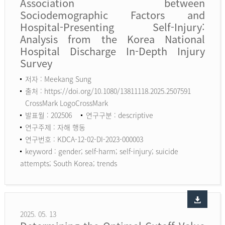
Association between
Sociodemographic Factors and
Hospital-Presenting Self-Injury:
Analysis from the Korea National
Hospital Discharge In-Depth Injury
Survey
저자 : Meekang Sung
출처 : https://doi.org/10.1080/13811118.2025.2507591
CrossMark LogoCrossMark
발표월 : 202506
연구구분 : descriptive
연구주제 : 자해 행동
연구번호 : KDCA-12-02-DI-2023-000003
keyword :
gender; self-harm; self-injury; suicide
attempts; South Korea; trends
2025. 05. 13