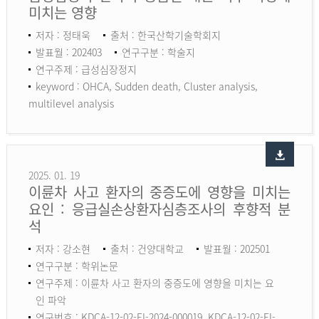
미치는 영향
저자 : 정태욱
출처 : 한국산학기술학회지
발표월 : 202403
연구구분 : 학술지
연구주제 : 급성심장정지
keyword :
OHCA, Sudden death, Cluster analysis,
multilevel analysis
2025. 01. 19
이륜차 사고 환자의 중증도에 영향을 미치는
요인 : 응급실손상환자심층조사의 후향적 분
석
저자 : 강소현
출처 : 건양대학교
발표월 : 202501
연구구분 : 학위논문
연구주제 : 이륜차 사고 환자의 중증도에 영향을 미치는 요
인 파악
연구번호 : KDCA-12-02-EI-2024-000019, KDCA-12-02-EI-