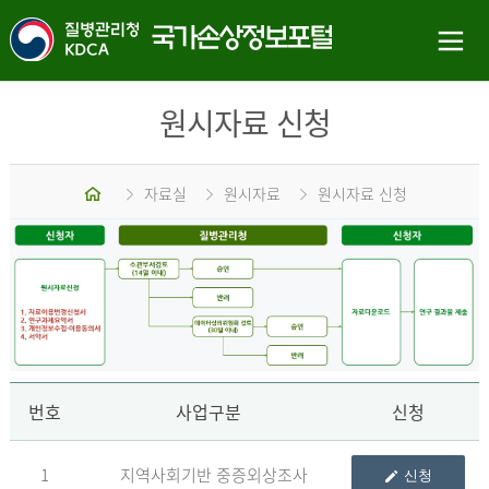
원시자료 신청
홈
자료실
원시자료
원시자료 신청
신
번호
사업구분
신청
1
지역사회기반 중증외상조사
신청