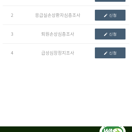
청
2
응급실손상환자심층조사
신청
자
3
퇴원손상심층조사
신청
신
청
자
4
급성심장정지조사
신청
는
1.
자
료
이
용
변
경
신
청
서,