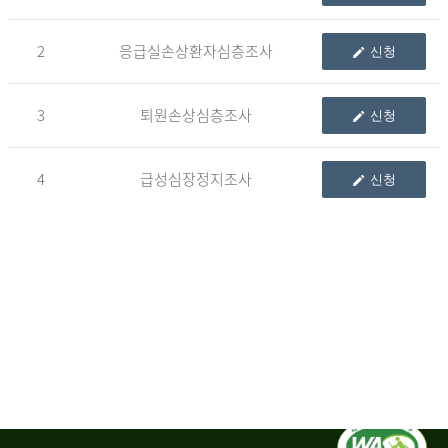
청
2
응급실손상환자심층조사
신청
자
3
퇴원손상심층조사
신청
신
청
자
4
급성심장정지조사
신청
는
1.
자
료
이
용
변
경
신
청
서,