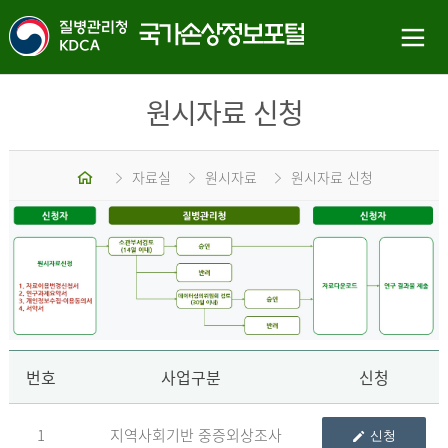
원시자료 신청
홈
자료실
원시자료
원시자료 신청
신
번호
사업구분
신청
1
지역사회기반 중증외상조사
신청