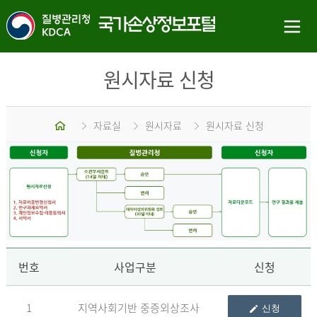
원시자료 신청
홈
자료실
원시자료
원시자료 신청
신
번호
사업구분
신청
1
지역사회기반 중증외상조사
신청