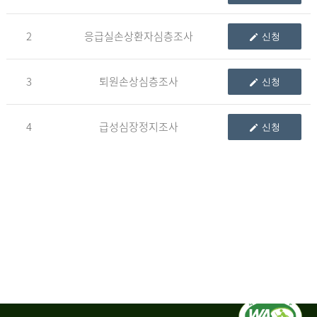
청
2
응급실손상환자심층조사
신청
자
3
퇴원손상심층조사
신청
신
청
자
4
급성심장정지조사
신청
는
1.
자
료
이
용
변
경
신
청
서,