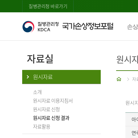
질병관리청 바로가기
손상
자료실
원시자
원시자료
홈
자
소개
원시자료 이용지침서
원시자
원시자료 신청
원시자료 신청 결과
아
자료활용
연