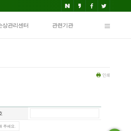
사
손상관리센터
관련기관
이
인쇄
트
맵
호