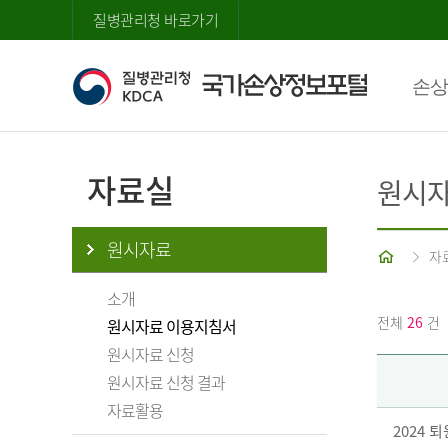
질병관리청 바로가기
손상
자료실
원시자
원시자료
홈
자
소개
전체
26
건
원시자료 이용지침서
원시자료 신청
원시자료 신청 결과
자료활용
2024