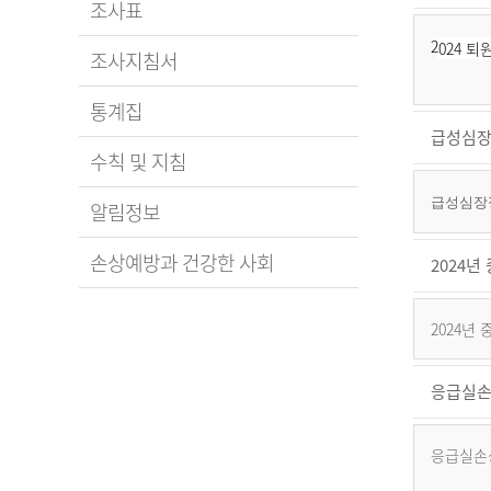
조사표
2
024 
조사지침서
통계집
급성심장
수칙 및 지침
급성심장정
알림정보
손상예방과 건강한 사회
2024
2024년
응급실손
응급실손