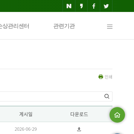
사
손상관리센터
관련기관
이
인쇄
트
맵
게시일
다운로드
메인으로
2026-06-29