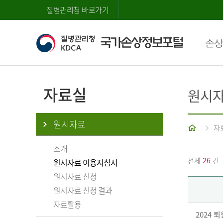
질병관리청 바로가기
손상
자료실
원시자
원시자료
홈
자
소개
전체
26
건
원시자료 이용지침서
원시자료 신청
원시자료 신청 결과
자료활용
2024