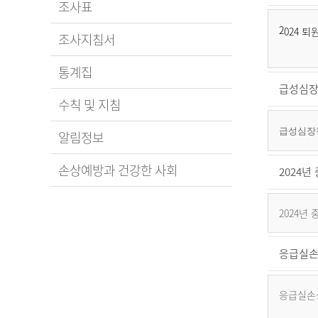
조사표
2
024 
조사지침서
통계집
급성심장
수칙 및 지침
급성심장정
알림정보
손상예방과 건강한 사회
2024
2024년
응급실손
응급실손