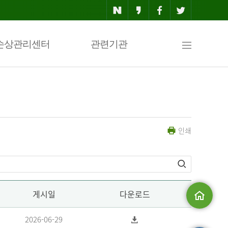
사
손상관리센터
관련기관
이
인쇄
트
맵
게시일
다운로드
메인으로
2026-06-29