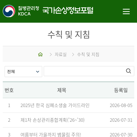
수칙 및 지침
홈
자료실
수칙 및 지침
번호
제목
등록일
1
2025년 한국 심폐소생술 가이드라인
2026-08-05
2
제1차 손상관리종합계획('26~'30)
2026-07-31
3
여름부터 가을까지 뱀물림 주의!
2026-07-30