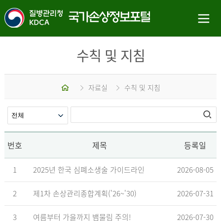
수칙 및 지침
홈
자료실
수칙 및 지침
번호
제목
등록일
1
2025년 한국 심폐소생술 가이드라인
2026-08-05
2
제1차 손상관리종합계획('26~'30)
2026-07-31
3
여름부터 가을까지 뱀물림 주의!
2026-07-30