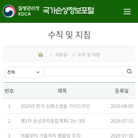
수칙 및 지침
홈
자료실
수칙 및 지침
번호
제목
등록일
1
2025년 한국 심폐소생술 가이드라인
2026-08-05
2
제1차 손상관리종합계획('26~'30)
2026-07-31
3
여름부터 가을까지 뱀물림 주의!
2026-07-30