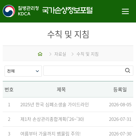
수칙 및 지침
홈
자료실
수칙 및 지침
번호
제목
등록일
1
2025년 한국 심폐소생술 가이드라인
2026-08-05
2
제1차 손상관리종합계획('26~'30)
2026-07-31
3
여름부터 가을까지 뱀물림 주의!
2026-07-30