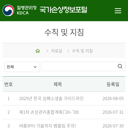
수칙 및 지침
홈
자료실
수칙 및 지침
번호
제목
등록일
1
2025년 한국 심폐소생술 가이드라인
2026-08-05
2
제1차 손상관리종합계획('26~'30)
2026-07-31
3
여름부터 가을까지 뱀물림 주의!
2026-07-30