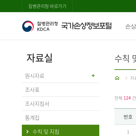
질병관리청 바로가기
손상
자료실
수칙 
원시자료
홈
자
조사표
전체
124
건
조사지침서
번호
통계집
수칙 및 지침
1