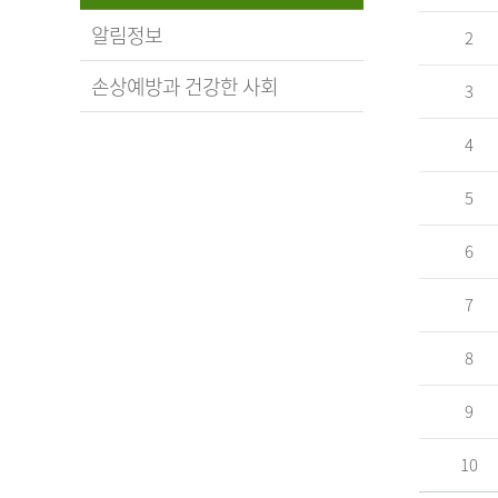
알림정보
2
손상예방과 건강한 사회
3
4
5
6
7
8
9
10