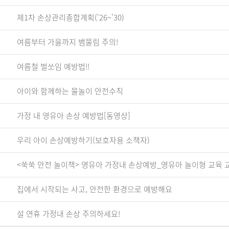
제1차 손상관리종합계획('26~'30)
여름부터 가을까지 뱀물림 주의!
여름철 벌쏘임 예방법!!
아이와 함께하는 물놀이 안전수칙
가정 내 영유아 손상 예방법[동영상]
우리 아이 손상예방하기(보호자용 소책자)
<쑥쑥 안전 놀이책> 영유아 가정내 손상예방_영유아 놀이형 교육 
집에서 시작되는 사고, 안전한 환경으로 예방해요
설 연휴 가정내 손상 주의하세요!