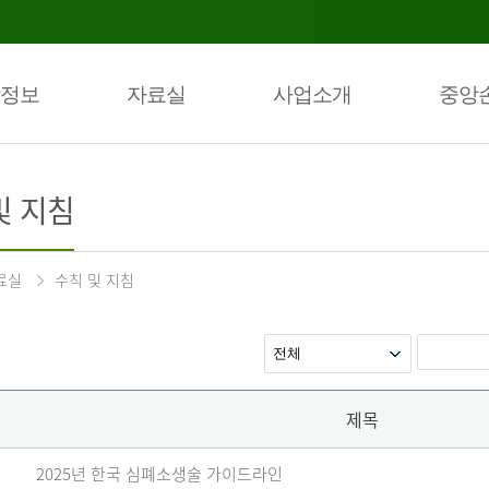
정보
자료실
사업소개
중앙
및 지침
료실
수칙 및 지침
제목
2025년 한국 심폐소생술 가이드라인