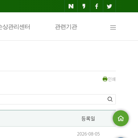
사
손상관리센터
관련기관
이
인쇄
트
맵
등록일
메인으로
2026-08-05