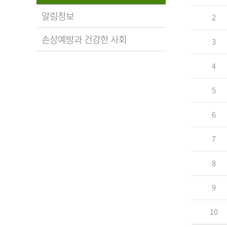
알림정보
2
손상예방과 건강한 사회
3
4
5
6
7
8
9
10