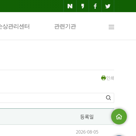
사
손상관리센터
관련기관
이
인쇄
트
맵
등록일
메인으로
2026-08-05