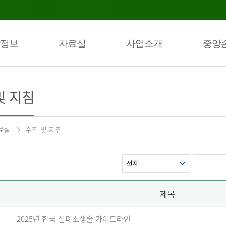
정보
자료실
사업소개
중앙
및 지침
료실
수칙 및 지침
제목
2025년 한국 심폐소생술 가이드라인