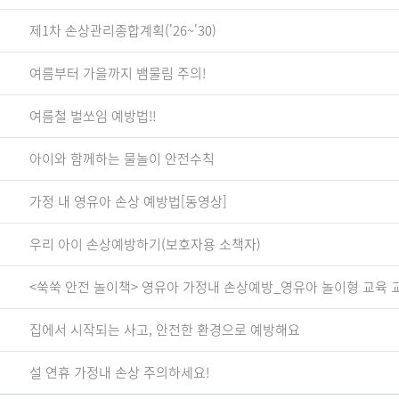
제1차 손상관리종합계획('26~'30)
여름부터 가을까지 뱀물림 주의!
여름철 벌쏘임 예방법!!
아이와 함께하는 물놀이 안전수칙
가정 내 영유아 손상 예방법[동영상]
우리 아이 손상예방하기(보호자용 소책자)
<쑥쑥 안전 놀이책> 영유아 가정내 손상예방_영유아 놀이형 교육 
집에서 시작되는 사고, 안전한 환경으로 예방해요
설 연휴 가정내 손상 주의하세요!