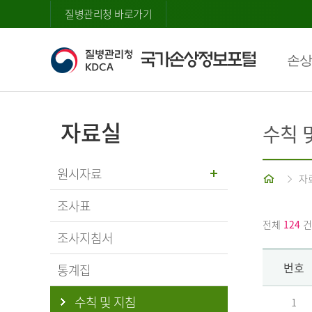
질병관리청 바로가기
손상
자료실
수칙 
원시자료
홈
자
조사표
전체
124
건
조사지침서
번호
통계집
수칙 및 지침
1