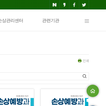
사
손상관리센터
관련기관
이
인쇄
트
맵
메인으로