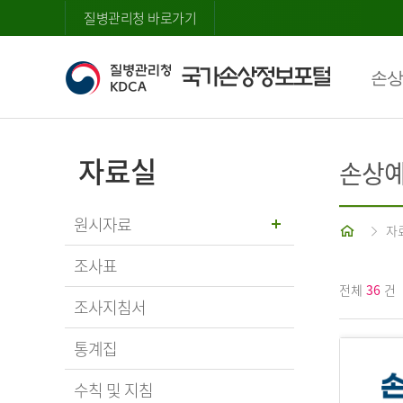
질병관리청 바로가기
손상
자료실
손상예
원시자료
홈
자
조사표
전체
36
건
조사지침서
통계집
수칙 및 지침