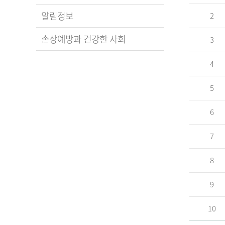
알림정보
2
손상예방과 건강한 사회
3
4
5
6
7
8
9
10