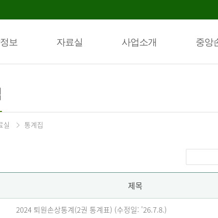
정보
자료실
사업소개
중앙
집
료실
통계집
제목
2024 퇴원손상통계(2권 통계표) (수정일: '26.7.8.)