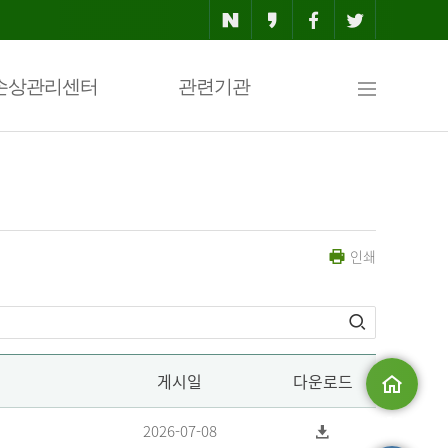
사
손상관리센터
관련기관
이
인쇄
트
맵
게시일
다운로드
메인으로
2026-07-08