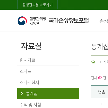
질병관리청 바로가기
손상
자료실
통계
원시자료
홈
자
조사표
전체
62
건
조사지침서
번호
통계집
수칙 및 지침
1