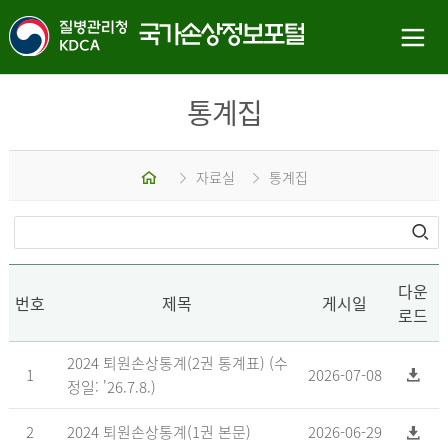
통계집
홈
자료실
통계집
다운
번호
제목
게시일
로드
2024 퇴원손상통계(2권 통계표) (수
1
2026-07-08
정일: '26.7.8.)
2
2024 퇴원손상통계(1권 본문)
2026-06-29