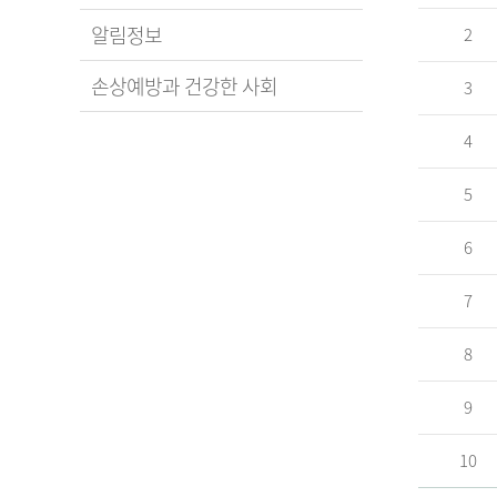
알림정보
2
손상예방과 건강한 사회
3
4
5
6
7
8
9
10