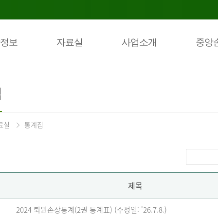
정보
자료실
사업소개
중앙
집
료실
통계집
제목
2024 퇴원손상통계(2권 통계표) (수정일: '26.7.8.)