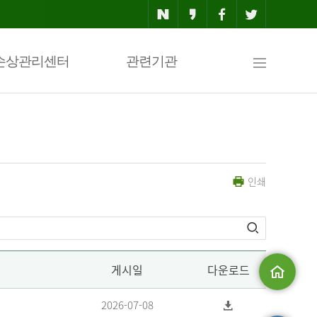
사
손상관리센터
관련기관
이
인쇄
트
맵
게시일
다운로드
메인으로
2026-07-08