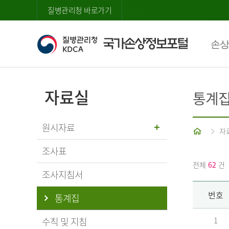
질병관리청 바로가기
손상
자료실
통계
원시자료
홈
자
조사표
전체
62
건
조사지침서
번호
통계집
수칙 및 지침
1