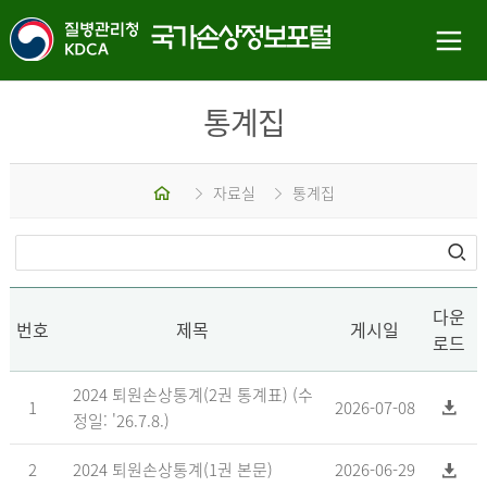
통계집
홈
자료실
통계집
다운
번호
제목
게시일
로드
2024 퇴원손상통계(2권 통계표) (수
1
2026-07-08
정일: '26.7.8.)
2
2024 퇴원손상통계(1권 본문)
2026-06-29