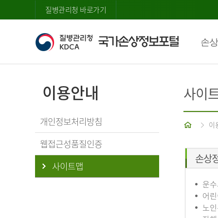
질병관리청 바로가기
손상
이용안내
사이
개인정보처리방침
홈
이
웹접근성품질인증
손상
사이트맵
운수
어린
노인