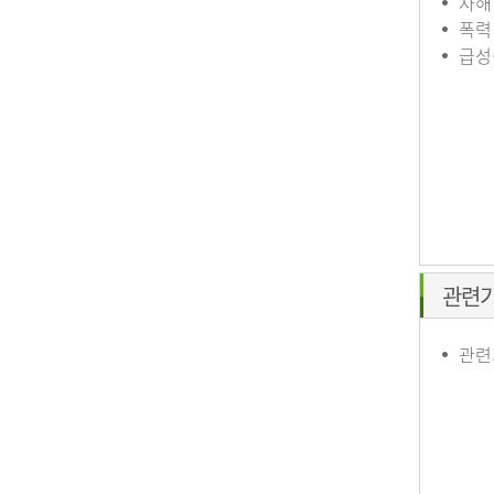
자해
폭력
급성
관련
관련