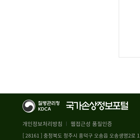
개인정보처리방침
웹접근성 품질인증
[ 28161 ] 충청북도 청주시 흥덕구 오송읍 오송생명2로