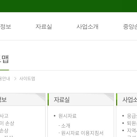
정보
자료실
사업소개
중앙
트맵
용안내
사이트맵
정보
자료실
사업
사고
원시자료
응급
이 손상
퇴원
- 소개
손상
지역
- 원시자료 이용지침서