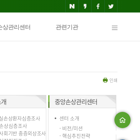
사
손상관리센터
관련기관
이
인쇄
트
소개
중앙손상관리센터
맵
실손상환자심층조사
센터 소개
손상심층조사
- 비전/미션
사회기반 중증외상조사
메인으로
- 핵심추진전략