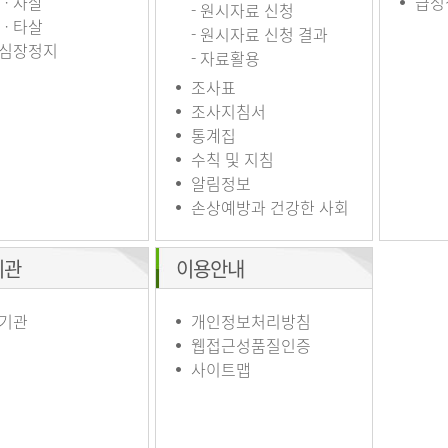
ㆍ자살
급성
- 원시자료 신청
ㆍ타살
- 원시자료 신청 결과
심장정지
- 자료활용
조사표
조사지침서
통계집
수칙 및 지침
알림정보
손상예방과 건강한 사회
기관
이용안내
기관
개인정보처리방침
웹접근성품질인증
사이트맵