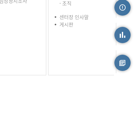
심장정지조사
- 조직
센터장 인사말
손상정보
게시판
손상통계
원시자료