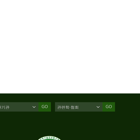
GO
GO