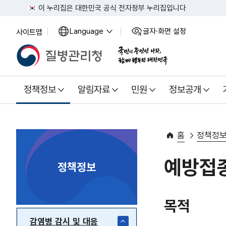
이 누리집은 대한민국 공식 전자정부 누리집입니다
Language
글자·화면 설정
사이트맵
열
열
기
기
정책정보
알림자료
민원
정보공개
홈
정책정
예방접
정책정보
목적
감염병 감시 및 대응