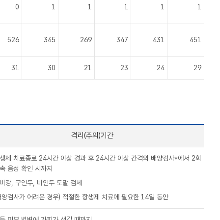
0
1
1
1
1
1
526
345
269
347
431
451
31
30
21
23
24
29
격리(주의)기간
생제 치료종료 24시간 이상 경과 후 24시간 이상 간격의 배양검사*에서 2회
속 음성 확인 시까지
비강, 구인두, 비인두 도말 검체
배양검사가 어려운 경우) 적절한 항생제 치료에 필요한 14일 동안
든 피부 병변에 가피가 생길 때까지