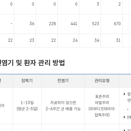
0
0
0
0
3
2
-
36
228
441
523
670
22
23
22
24
34
31
전염기 및 환자 관리 방법
병
잠복기
전염기
관리유형
항
표준주의
연
1~10일
치료하지 않으면
비말주의
리아
(평균 2~5일)
2~6주간 균 배출 가능
(피부디프테리아:
접촉주의)
(
모