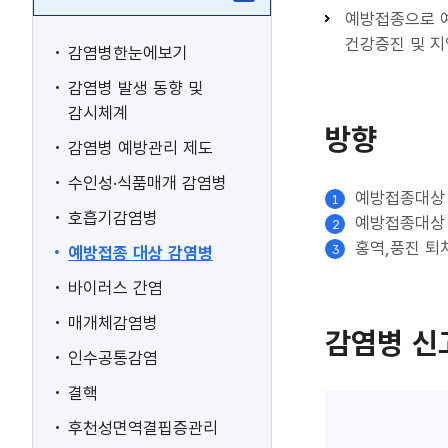
예방접종으로 예
건강증진 및 지
감염병한눈에보기
감염병 발생 동향 및
감시체계
방향
감염병 예방관리 제도
수인성·식품매개 감염병
예방접종대상 
호흡기감염병
예방접종대상 
홍역,풍진 퇴
예방접종 대상 감염병
바이러스 간염
매개체감염병
감염병 신
인수공통감염
결핵
후천성면역결핍증관리