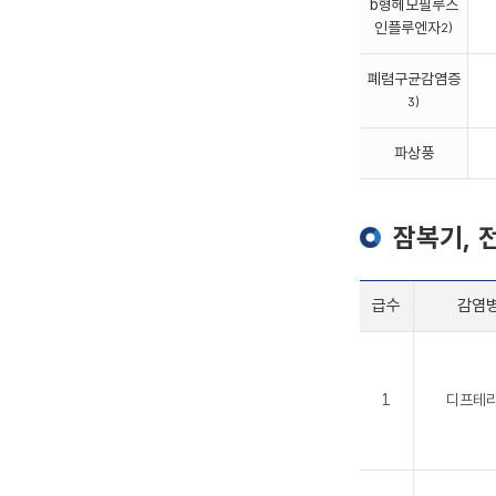
b형헤모필루스
인플루엔자
2)
폐렴구균감염증
3)
파상풍
잠복기, 
급수
감염
1
디프테