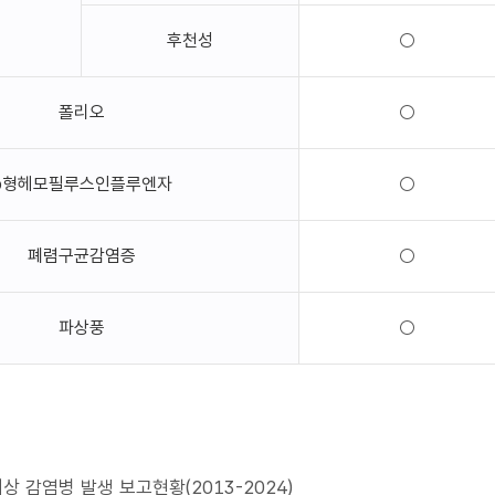
후천성
○
폴리오
○
b형헤모필루스인플루엔자
○
폐렴구균감염증
○
파상풍
○
 감염병 발생 보고현황(2013-2024)