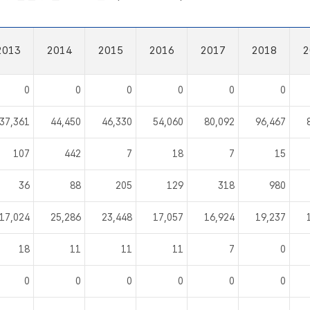
2013
2014
2015
2016
2017
2018
2
0
0
0
0
0
0
37,361
44,450
46,330
54,060
80,092
96,467
107
442
7
18
7
15
36
88
205
129
318
980
17,024
25,286
23,448
17,057
16,924
19,237
18
11
11
11
7
0
0
0
0
0
0
0