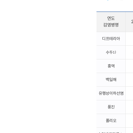
연도
감염병명
디프테리아
수두
1)
홍역
백일해
유행성이하선염
풍진
폴리오