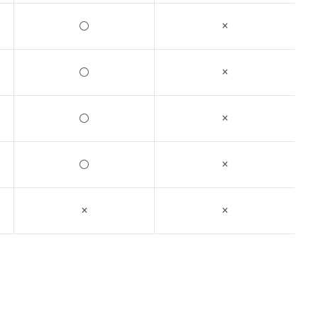
○
×
○
×
○
×
○
×
×
×